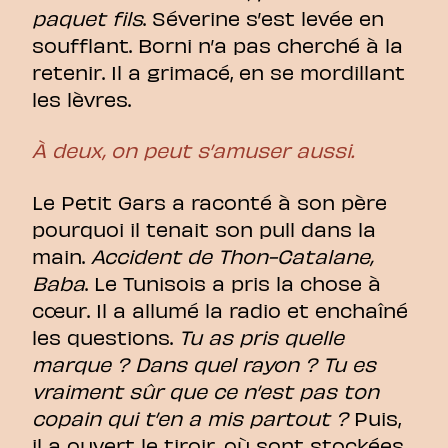
paquet fils
. Séverine s’est levée en
soufflant. Borni n’a pas cherché à la
retenir. Il a grimacé, en se mordillant
les lèvres.
À deux, on peut s’amuser aussi.
Le Petit Gars a raconté à son père
pourquoi il tenait son pull dans la
main.
Accident de Thon-Catalane,
Baba
. Le Tunisois a pris la chose à
cœur. Il a allumé la radio et enchaîné
les questions.
Tu as pris quelle
marque ? Dans quel rayon ? Tu es
vraiment sûr que ce n’est pas ton
copain qui t’en a mis partout ?
Puis,
il a ouvert le tiroir, où sont stockées